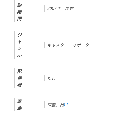
動
2007年 – 現在
期
間
ジ
ャ
キャスター・リポーター
ン
ル
配
偶
なし
者
家
[1]
両親、姉
族