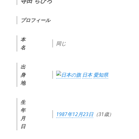
寺田 ちひろ
プロフィール
本
同じ
名
出
身
日本
愛知県
地
生
年
1987年
12月23日
（31歳）
月
日