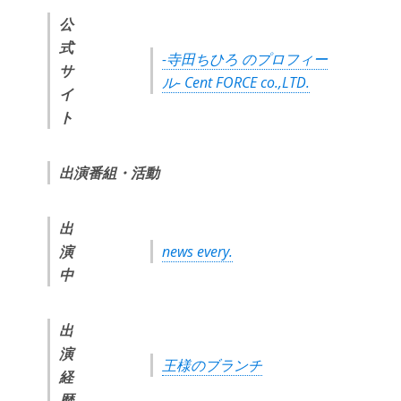
公
式
-寺田ちひろ のプロフィー
サ
ル- Cent FORCE co.,LTD.
イ
ト
出演番組・活動
出
演
news every.
中
出
演
王様のブランチ
経
歴