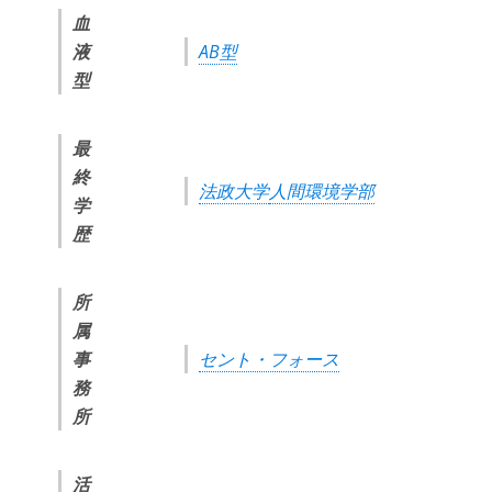
血
液
AB型
型
最
終
法政大学
人間環境学部
学
歴
所
属
事
セント・フォース
務
所
活