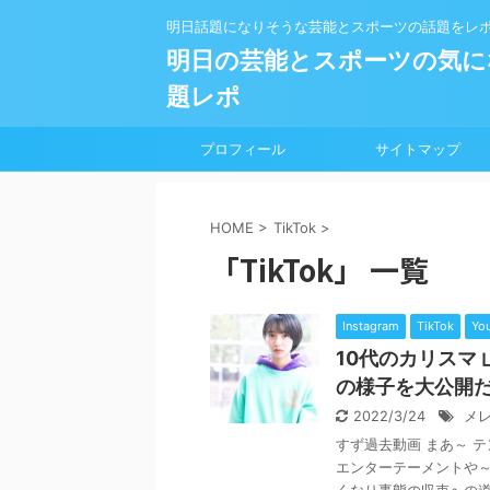
明日話題になりそうな芸能とスポーツの話題をレ
明日の芸能とスポーツの気に
題レポ
プロフィール
サイトマップ
HOME
>
TikTok
>
「TikTok」 一覧
Instagram
TikTok
Yo
10代のカリスマ
の様子を大公開
2022/3/24
メ
すず過去動画 まあ～ 
エンターテーメントや