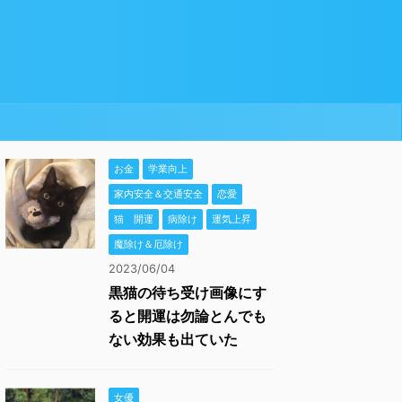
お金
学業向上
家内安全＆交通安全
恋愛
猫 開運
病除け
運気上昇
魔除け＆厄除け
2023/06/04
黒猫の待ち受け画像にす
ると開運は勿論とんでも
ない効果も出ていた
女優