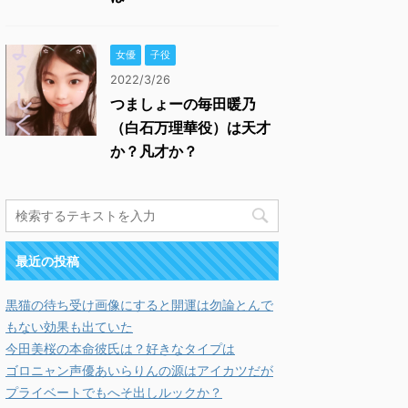
女優
子役
2022/3/26
つましょーの毎田暖乃
（白石万理華役）は天才
か？凡才か？
最近の投稿
黒猫の待ち受け画像にすると開運は勿論とんで
もない効果も出ていた
今田美桜の本命彼氏は？好きなタイプは
ゴロニャン声優あいらりんの源はアイカツだが
プライベートでもへそ出しルックか？