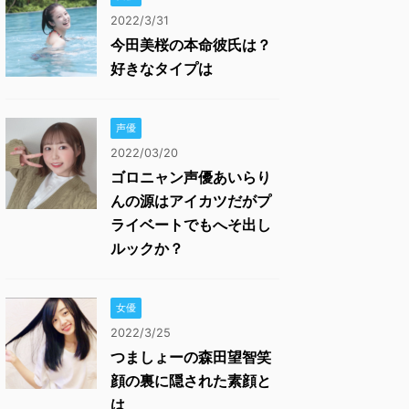
2022/3/31
今田美桜の本命彼氏は？
好きなタイプは
声優
2022/03/20
ゴロニャン声優あいらり
んの源はアイカツだがプ
ライベートでもへそ出し
ルックか？
女優
2022/3/25
つましょーの森田望智笑
顔の裏に隠された素顔と
は