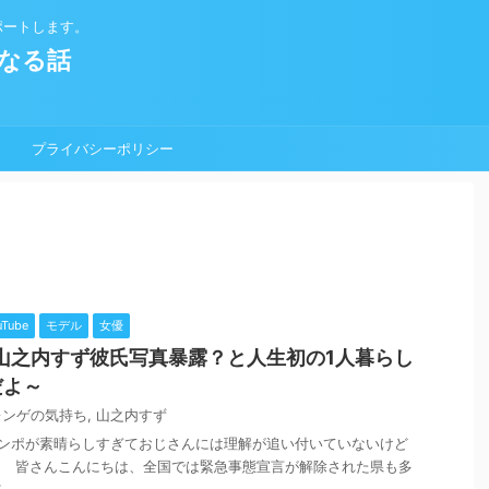
ポートします。
なる話
プライバシーポリシー
uTube
モデル
女優
 山之内すず彼氏写真暴露？と人生初の1人暮らし
だよ～
レンゲの気持ち
,
山之内すず
テンポが素晴らしすぎておじさんには理解が追い付いていないけど
～ 皆さんこんにちは、全国では緊急事態宣言が解除された県も多